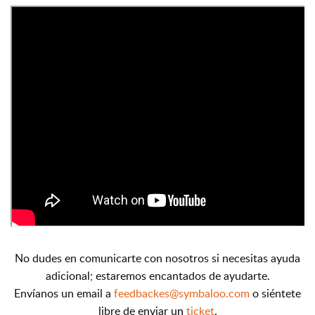
No dudes en comunicarte con nosotros si necesitas ayuda
adicional; estaremos encantados de ayudarte.
Envíanos un email a
feedbackes@symbaloo.com
o siéntete
libre de enviar u
n
ticket
.